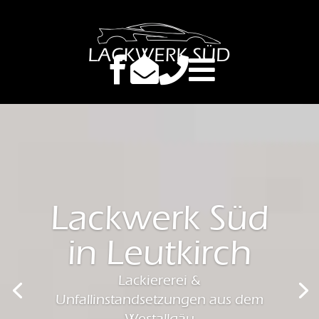



Lackwerk Süd
in Leutkirch
Lackiererei &
Unfallinstandsetzungen aus dem
Westallgäu