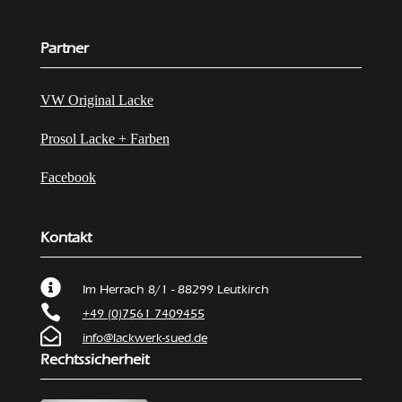
Partner
VW Original Lacke
Prosol Lacke + Farben
Facebook
Kontakt

Im Herrach 8/1 -
88299 Leutkirch

+49 (0)7561 7409455

info@lackwerk-sued.de
Rechtssicherheit