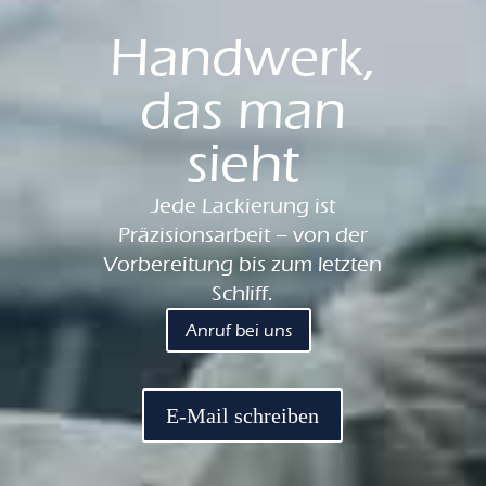
Handwerk,
das man
sieht
Jede Lackierung ist
Präzisionsarbeit – von der
Vorbereitung bis zum letzten
Schliff.
Anruf bei uns
E-Mail schreiben